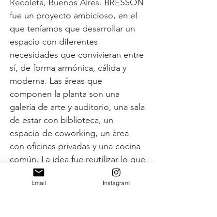
Recoleta, Buenos Aires. BRESSON
fue un proyecto ambicioso, en el
que teníamos que desarrollar un
espacio con diferentes
necesidades que convivieran entre
sí, de forma armónica, cálida y
moderna. Las áreas que
componen la planta son una
galería de arte y auditorio, una sala
de estar con biblioteca, un
espacio de coworking, un área
con oficinas privadas y una cocina
común. La idea fue reutilizar lo que
nos proponía el espacio original
Email
Instagram
como su piso de marmol y las
divisiones de algunas oficinas
(otrora locales comerciales) y